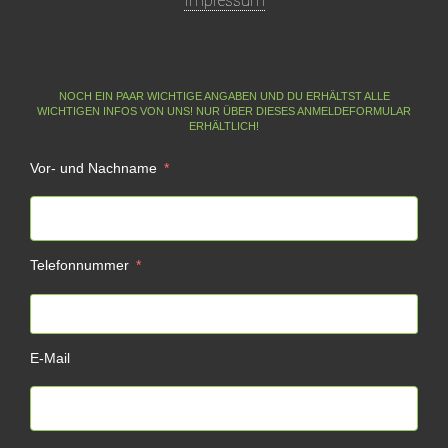
Impressum
NOCH EIN PAAR WICHTIGE ANGABEN UND DU ERHÄLTST ALLE
WICHTIGEN INFOS VON UNS! NUR ÜBER DIESES ANMELDEFORMULAR
ERHÄLTLICH!
Vor- und Nachname
Telefonnummer
E-Mail